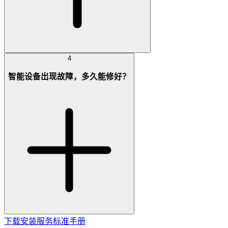
4
智能设备出现故障，多久能修好？
下载安装服务标准手册