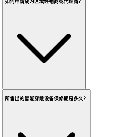
如何申请成为区域经销商或代理商？
所售出的智能穿戴设备保修期是多久？