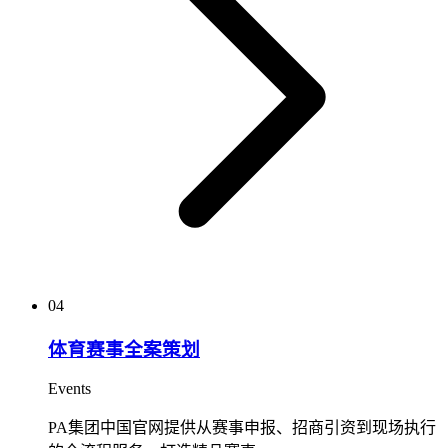
04
体育赛事全案策划
Events
PA集团中国官网提供从赛事申报、招商引资到现场执行