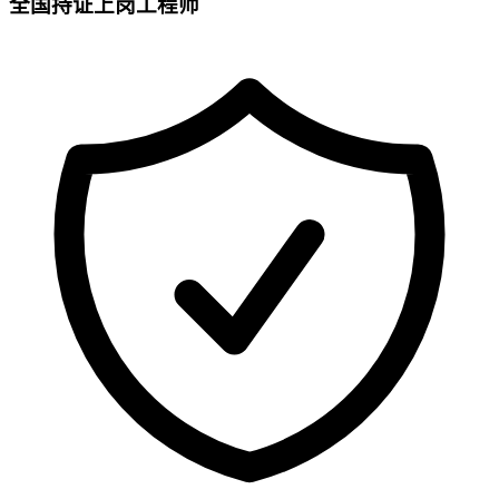
全国持证上岗工程师