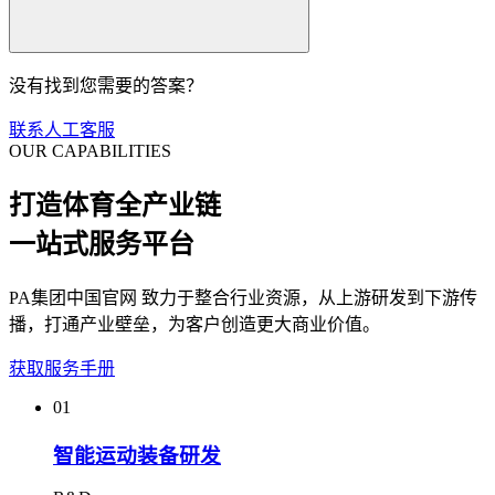
没有找到您需要的答案？
联系人工客服
OUR CAPABILITIES
打造体育全产业链
一站式服务平台
PA集团中国官网 致力于整合行业资源，从上游研发到下游传
播，打通产业壁垒，为客户创造更大商业价值。
获取服务手册
01
智能运动装备研发