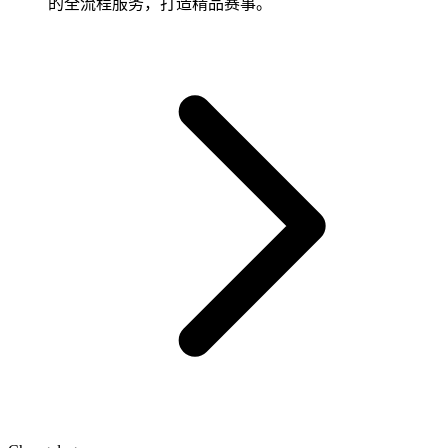
的全流程服务，打造精品赛事。