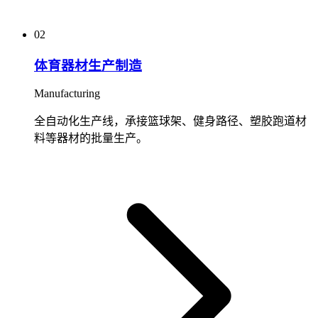
02
体育器材生产制造
Manufacturing
全自动化生产线，承接篮球架、健身路径、塑胶跑道材
料等器材的批量生产。