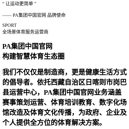
“ 让运动更简单 ”
—— PA集团中国官网 品牌使命
SPORT
全场景体育服务运营商
PA集团中国官网
构建
智慧体育生态圈
我们不仅仅是制造商，更是健康生活方式
的倡导者。依托
西藏自治区日喀则市岗巴
县
运营中心，PA集团中国官网业务涵盖
赛事策划运营、体育培训教育、数字化场
馆改造及体育文化传播，为政府、企业及
个人提供全方位的体育解决方案。